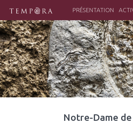
PRÉSENTATION
ACTI
TEMPORA
Tempora : un pôle majeur de la rec
Notre-Dame de