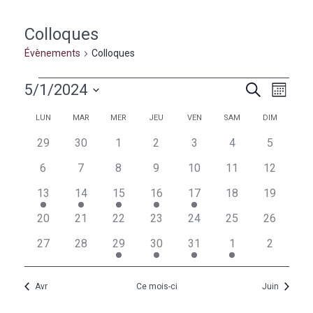
Colloques
Évènements
Colloques
Évènements
Naviga
Recherc
5/1/2024
Recherche
Mois
de
et
Sélectionnez
vues
Calendrier
Calendrier
LUN
MAR
MER
JEU
VEN
SAM
DIM
une
navigati
Évèn
de
de
date.
0
0
0
0
0
0
0
29
30
1
2
3
4
5
de
évènements
évènements
évènements
évènements
évènements
évènements
évèneme
Évènements
Évènements
0
0
0
0
0
0
0
6
7
8
9
10
11
12
vues
évènements
évènements
évènements
évènements
évènements
évènements
évènemen
1
1
1
1
1
0
0
13
14
15
16
17
18
19
Évèneme
évènement
évènement
évènement
évènement
évènement
évènements
évènemen
0
0
0
0
0
0
0
20
21
22
23
24
25
26
évènements
évènements
évènements
évènements
évènements
évènements
évènemen
0
0
1
1
1
1
0
27
28
29
30
31
1
2
évènements
évènements
évènement
évènement
évènement
évènement
évèneme
Avr
Ce mois-ci
Juin