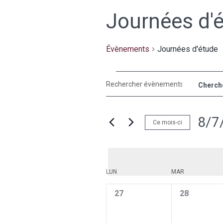
Journées d'
Évènements
Journées d'étude
Recherche
Évènements
Saisir
Cherch
et
mot-
clé.
navigation
8/7
Rechercher
de
Ce mois-ci
Évènements
Sélect
vues
par
une
Évènements
mot-
date.
clé.
Calendrier
Calendrier
LUN
MAR
de
de
0
0
27
28
Évènements
Évènements
évènement,
évènement