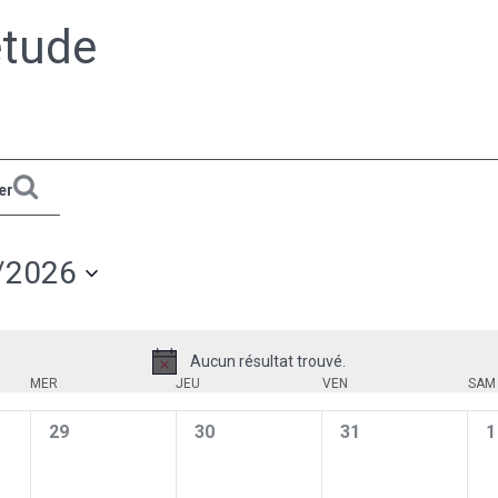
étude
er
/2026
ionnez
Aucun résultat trouvé.
Notice
MER
JEU
VEN
SAM
0
0
0
0
29
30
31
1
,
évènement,
évènement,
évènement,
é