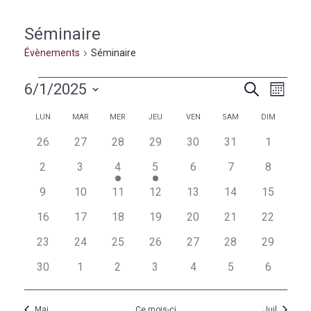
Séminaire
Évènements
Séminaire
Évènements
Naviga
Recherc
6/1/2025
Recherche
Mois
de
et
Sélectionnez
vues
Calendrier
Calendrier
LUN
MAR
MER
JEU
VEN
SAM
DIM
une
navigati
Évèn
de
de
date.
0
0
0
0
0
0
0
26
27
28
29
30
31
1
de
évènements
évènements
évènements
évènements
évènements
évènements
évèneme
Évènements
Évènements
0
0
1
1
0
0
0
2
3
4
5
6
7
8
vues
évènements
évènements
évènement
évènement
évènements
évènements
évèneme
0
0
0
0
0
0
0
9
10
11
12
13
14
15
Évèneme
évènements
évènements
évènements
évènements
évènements
évènements
évènemen
0
0
0
0
0
0
0
16
17
18
19
20
21
22
évènements
évènements
évènements
évènements
évènements
évènements
évènemen
0
0
0
0
0
0
0
23
24
25
26
27
28
29
évènements
évènements
évènements
évènements
évènements
évènements
évènemen
0
0
0
0
0
0
0
30
1
2
3
4
5
6
évènements
évènements
évènements
évènements
évènements
évènements
évèneme
Mai
Ce mois-ci
Juil