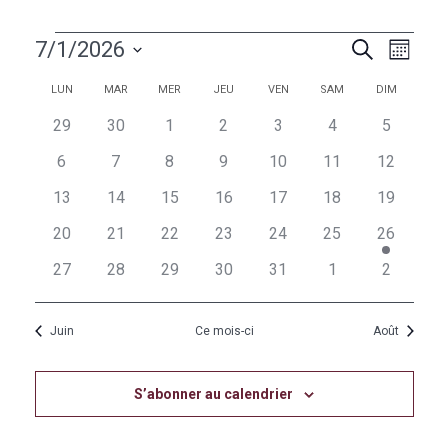
Évènements
Naviga
Recherc
7/1/2026
Recherche
Mois
de
et
Sélectionnez
vues
Calendrier
Calendrier
LUN
MAR
MER
JEU
VEN
SAM
DIM
une
navigati
Évèn
de
de
date.
0
0
0
0
0
0
0
29
30
1
2
3
4
5
de
évènements
évènements
évènements
évènements
évènements
évènements
évèneme
Évènements
Évènements
0
0
0
0
0
0
0
6
7
8
9
10
11
12
vues
évènements
évènements
évènements
évènements
évènements
évènements
évènemen
0
0
0
0
0
0
0
13
14
15
16
17
18
19
Évèneme
évènements
évènements
évènements
évènements
évènements
évènements
évènemen
0
0
0
0
0
0
1
20
21
22
23
24
25
26
évènements
évènements
évènements
évènements
évènements
évènements
évènemen
0
0
0
0
0
0
0
27
28
29
30
31
1
2
évènements
évènements
évènements
évènements
évènements
évènements
évèneme
Juin
Ce mois-ci
Août
S’abonner au calendrier