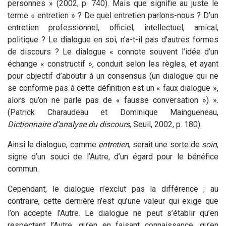
personnes » (2002, p. 740). Mais que signifie au juste le
terme « entretien » ? De quel entretien parlons-nous ? D’un
entretien professionnel, officiel, intellectuel, amical,
politique ? Le dialogue en soi, n’a-t-il pas d’autres formes
de discours ? Le dialogue « connote souvent l’idée d’un
échange « constructif », conduit selon les règles, et ayant
pour objectif d’aboutir à un consensus (un dialogue qui ne
se conforme pas à cette définition est un « faux dialogue »,
alors qu’on ne parle pas de « fausse conversation ») ».
(Patrick Charaudeau et Dominique Maingueneau,
Dictionnaire d’analyse du discours
, Seuil, 2002, p. 180).
Ainsi le dialogue, comme
entretien
, serait une sorte de
soin
,
signe d’un souci de l’Autre, d’un égard pour le bénéfice
commun.
Cependant, le dialogue n’exclut pas la différence ; au
contraire, cette dernière n’est qu’une valeur qui exige que
l’on accepte l’Autre. Le dialogue ne peut s’établir qu’en
respectant l’Autre, qu’en en faisant connaissance, qu’en