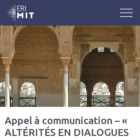
ERIMIT
Équipe de Recherche Interlangue : M
Appel à communication – «
ALTÉRITÉS EN DIALOGUES