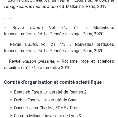
–
ZAHI
Farid,
L’invention de l’autre – Essais sur le corps et
l’image dans le monde arabe
, éd. Matkaline, Paris, 2019.
……….
– Revue
L’autre
, Vol. 21, n°1, « Médiations
transculturelles », éd. La Pensée sauvage, Paris, 2020.
– Revue
L’autre
, vol. 21, n°3, « Nouvelles pratiques
transculturelles », éd. La Pensée sauvage, Paris, 2020.
– Revue
Raison présente
, « Racisme, race et sciences
sociales », n°174, 2e trimestre 2010.
Comité d’organisation et comité scientifique
:
Bentaleb Farès, Université de Rennes 2
Djebali Taoufik, Université de Caen
Ducène Jean-Charles, EPHE / Paris
Gharrafi Miloud, Université de Lyon 3