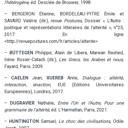
l’hétérogène
, éd. Desclée de Brouwer, 1998.
– BERGERON Étienne, BORDELEAU-PITRE Émile et
SAVARD Valérie (dir.), revue
Postures
, Dossier « L’Autre :
poétique et représentations littéraires de l’altérité », n°25,
2017. En ligne
<http://revuepostures.com/fr/articles/alterite>
–
BÜTTEGEN
Philippe, Alain de Libera, Marwan Rashed,
Irène Rosier-Catach (dir.),
Les Grecs, les Arabes et nous
,
Fayard, Paris, 2009.
–
CAELEN
Jean,
XUEREB
Anne,
Dialogue : altérité,
interaction, énaction
, EUE (Editions Universitaires
Européennes), Londres, 2017.
–
DUGRAVIER
Nathalie,
Entre l’Un et l’Autre, Pour une
grammaire de l’altérité
, éd. L’Harmattan, Paris, 2021.
–
HUNTINGTON
Samuel,
Le choc des civilisations
, Odile