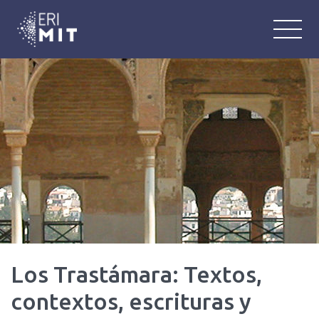
ERIMIT
Équipe de Recherche Interlangue : M
Los Trastámara: Textos,
contextos, escrituras y