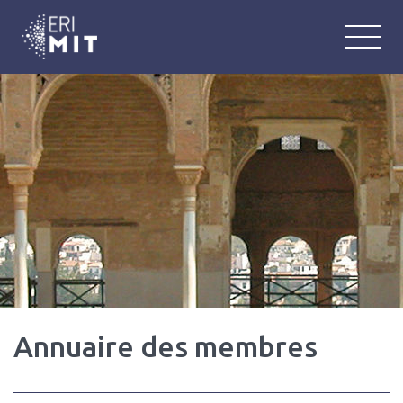
ERIMIT
Équipe de Recherche Interlangue : M
Annuaire des membres