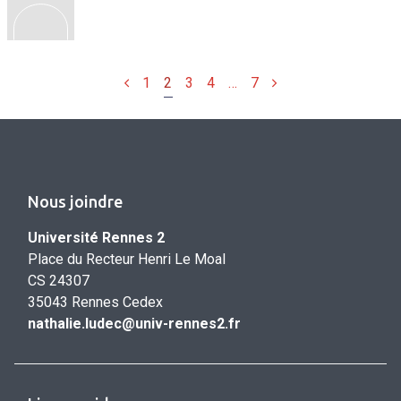
Précédent
Suivant
1
2
3
4
…
7
Nous joindre
Université Rennes 2
Place du Recteur Henri Le Moal
CS 24307
35043 Rennes Cedex
nathalie.ludec@univ-rennes2.fr