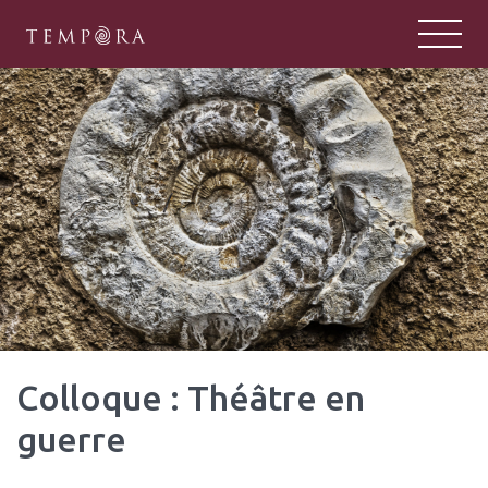
TEMPORA
Tempora : un pôle majeur de la rech
Colloque : Théâtre en
guerre