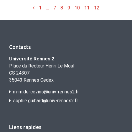
Précédent
1
…
7
8
9
10
11
12
Contacts
Université Rennes 2
Place du Recteur Henri Le Moal
CS 24307
35043 Rennes Cedex
m-m.de-cevins@univ-rennes2.fr
sophie.guihard@univ-rennes2.f
r
Liens rapides