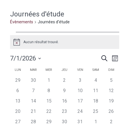
Journées d'étude
Évènements
Journées d'étude
Évènements
Aucun résultat trouvé.
Notice
Naviga
Recherc
7/1/2026
Recherche
Mois
de
et
Sélectionnez
vues
Calendrier
Calendrier
LUN
MAR
MER
JEU
VEN
SAM
DIM
une
navigati
Évèn
de
de
date.
0
0
0
0
0
0
0
29
30
1
2
3
4
5
de
évènements
évènements
évènements
évènements
évènements
évènements
évèneme
Évènements
Évènements
0
0
0
0
0
0
0
6
7
8
9
10
11
12
vues
évènements
évènements
évènements
évènements
évènements
évènements
évènemen
0
0
0
0
0
0
0
13
14
15
16
17
18
19
Évèneme
évènements
évènements
évènements
évènements
évènements
évènements
évènemen
0
0
0
0
0
0
0
20
21
22
23
24
25
26
évènements
évènements
évènements
évènements
évènements
évènements
évènemen
0
0
0
0
0
0
0
27
28
29
30
31
1
2
évènements
évènements
évènements
évènements
évènements
évènements
évèneme