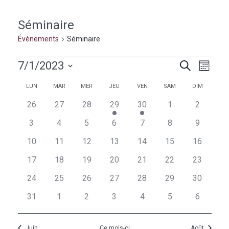
Séminaire
Évènements
Séminaire
Évènements
Naviga
Recherc
7/1/2023
Recherche
Mois
de
et
Sélectionnez
vues
Calendrier
Calendrier
LUN
MAR
MER
JEU
VEN
SAM
DIM
une
navigati
Évèn
de
de
date.
0
0
0
1
1
0
0
26
27
28
29
30
1
2
de
évènements
évènements
évènements
évènement
évènement
évènements
évèneme
Évènements
Évènements
0
0
0
0
0
0
0
3
4
5
6
7
8
9
vues
évènements
évènements
évènements
évènements
évènements
évènements
évèneme
0
0
0
0
0
0
0
10
11
12
13
14
15
16
Évèneme
évènements
évènements
évènements
évènements
évènements
évènements
évènemen
0
0
0
0
0
0
0
17
18
19
20
21
22
23
évènements
évènements
évènements
évènements
évènements
évènements
évènemen
0
0
0
0
0
0
0
24
25
26
27
28
29
30
évènements
évènements
évènements
évènements
évènements
évènements
évènemen
0
0
0
0
0
0
0
31
1
2
3
4
5
6
évènements
évènements
évènements
évènements
évènements
évènements
évèneme
Juin
Ce mois-ci
Août